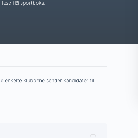
 lese i Bilsportboka.
De enkelte klubbene sender kandidater til