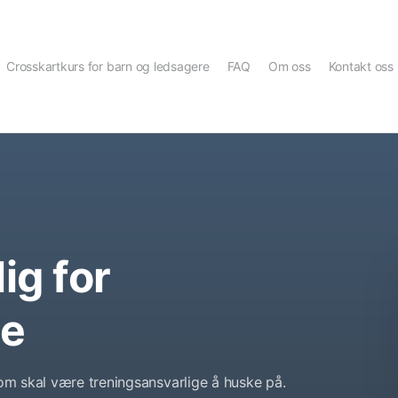
Crosskartkurs for barn og ledsagere
FAQ
Om oss
Kontakt oss
ig for
ne
som skal være treningsansvarlige å huske på.