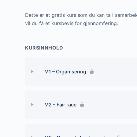
Dette er et gratis kurs som du kan ta i samarbei
vil du få et kursbevis for gjennomføring.
KURSINNHOLD
M1 – Organisering
Leksjon Content
M2 – Fair race
M1-Oppgaver til modul
Leksjon Content