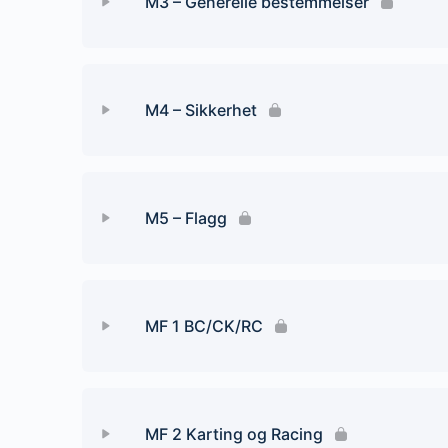
M3 – Generelle bestemmelser
M2- Oppgaver til modul
Leksjon Content
M4 – Sikkerhet
M3-Oppgaver til modul
Leksjon Content
M5 – Flagg
M4-Oppgaver til modul
Leksjon Content
MF 1 BC/CK/RC
M5-Oppgaver til modul
Leksjon Content
MF 2 Karting og Racing