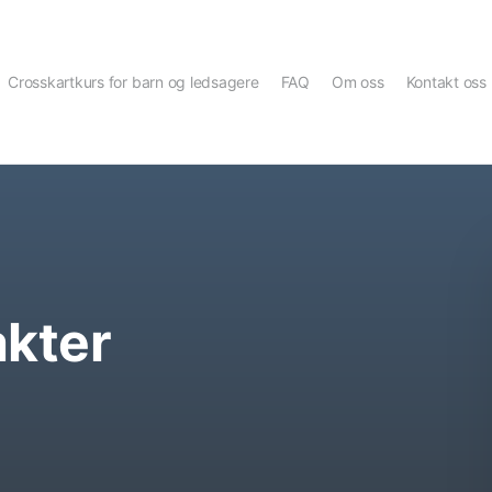
Crosskartkurs for barn og ledsagere
FAQ
Om oss
Kontakt oss
akter