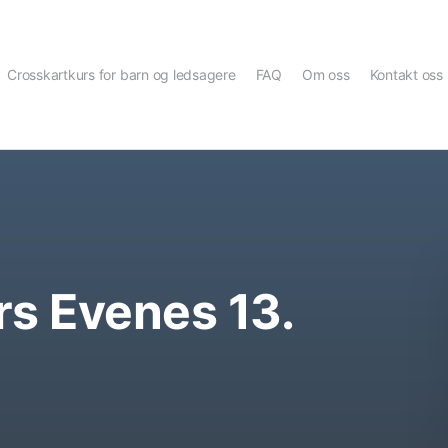
Crosskartkurs for barn og ledsagere
FAQ
Om oss
Kontakt oss
s Evenes 13.