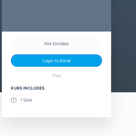
Not Enrolled
Login to Enroll
Free
KURS INCLUDES
1 Quiz