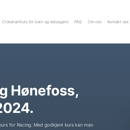
Crosskartkurs for barn og ledsagere
FAQ
Om oss
Kontakt oss
ng Hønefoss,
2024.
kurs for Racing. Med godkjent kurs kan man