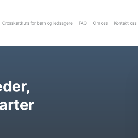
Crosskartkurs for barn og ledsagere
FAQ
Om oss
Kontakt oss
der,
arter