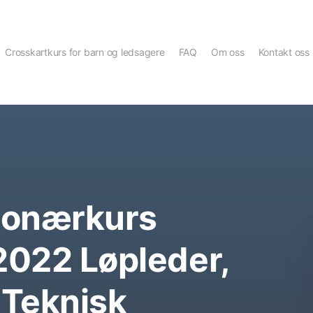
Crosskartkurs for barn og ledsagere
FAQ
Om oss
Kontakt oss
jonærkurs
2022 Løpleder,
 Teknisk