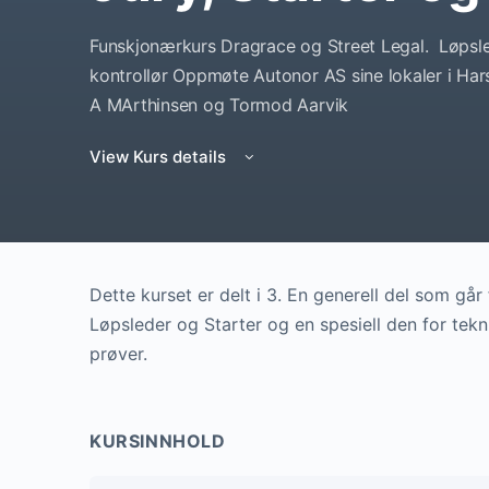
Funskjonærkurs Dragrace og Street Legal. Løpsle
kontrollør Oppmøte Autonor AS sine lokaler i Ha
A MArthinsen og Tormod Aarvik
View Kurs details
Dette kurset er delt i 3. En generell del som går 
Løpsleder og Starter og en spesiell den for tekni
prøver.
KURSINNHOLD