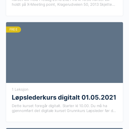
holdt på X-Meeting point, Kragerudveien 50, 2013 Skjetten
Kursholder: Thomas Strand
FREE
1 Leksjon
Løpslederkurs digitalt 01.05.2021
Dette kurset foregår digitalt. Starter kl 10.00. Du må ha
gjennomført det digitale kurset Grunnkurs Løpsleder før du
kan delta på dette digitale kurset.