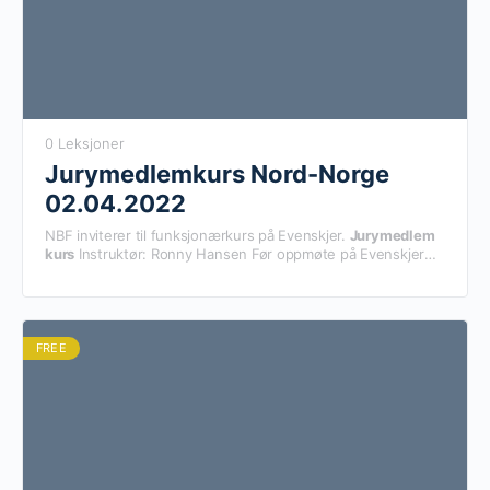
0 Leksjoner
Jurymedlemkurs Nord-Norge
02.04.2022
NBF inviterer til funksjonærkurs på Evenskjer.
Jurymedlem
kurs
Instruktør: Ronny Hansen Før oppmøte på Evenskjer
må kursdeltager ha gjennomført Grunnkurs Jurymedlem
(ligger inne i kurset) Det er godt å kunne starte med Fysiske
kurs igjen. Men vi ber om at alle som skal delta overholder
forsiktighetsregler for Covid-19 som vi alle må følge. Hold
avstand, Vask hendene og ha en god læringsdag.
FREE