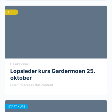
FREE
0 Leksjoner
Løpsleder kurs Gardermoen 25.
oktober
Open to access this content
START KURS