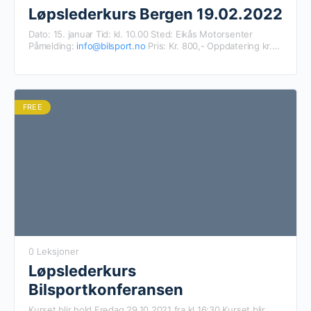
Løpslederkurs Bergen 19.02.2022
Dato: 15. januar Tid: kl. 10.00 Sted: Eikås Motorsenter
Påmelding:
info@bilsport.no
Pris: Kr. 800,- Oppdatering kr.
400,- Det er klubben som melder på sine medlemmer. Husk
navn og mailadresse til de som meldes på!
FREE
0 Leksjoner
Løpslederkurs
Bilsportkonferansen
Kurset blir hold Fredag 29.10.2021 fra kl 16:30 Kurset blir