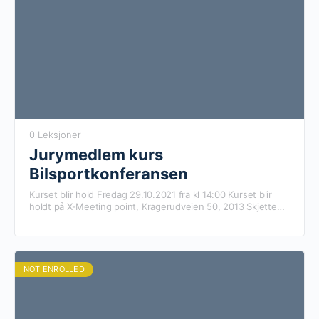
0 Leksjoner
Jurymedlem kurs
Bilsportkonferansen
Kurset blir hold Fredag 29.10.2021 fra kl 14:00 Kurset blir
holdt på X-Meeting point, Kragerudveien 50, 2013 Skjetten
Kursholder: Ronny H Hansen
NOT ENROLLED