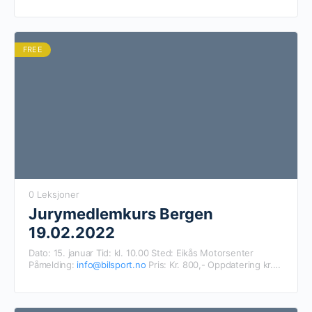
FREE
0 Leksjoner
Jurymedlemkurs Bergen
19.02.2022
Dato: 15. januar Tid: kl. 10.00 Sted: Eikås Motorsenter
Påmelding:
info@bilsport.no
Pris: Kr. 800,- Oppdatering kr.
400,- Det er klubben som melder på sine medlemmer. Husk
navn og mailadresse til de som meldes på!